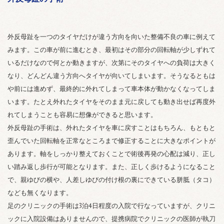
外反母趾を一つのタイヤだけが違う方向を向いた整備不良の車に例えて
みます。この車が前に進むとき、最初はその部分の回転軸が少しずれて
いるだけなので何とか動きますが、次第にそのタイヤへの負荷は大きく
なり、どんどん違う方向へタイヤが向いてしまいます。そうなるともは
や前には進めず、最終的に外れてしまって車本体が動かなくなってしま
います。たとえ外れたタイヤをそのまま元に戻しても動き出せば再度外
れてしまうことも容易に想像ができると思います。
外反母趾の手術は、外れたタイヤを車に戻すことはもちろん、もともと
歪んでいた回転軸を正常なところまで修正することに大きなポイントが
あります。軸をしっかり整えておくことで術後再発の心配は減り、正し
い踏み返し歩行が可能となります。また、正しく歩けるようになること
で、親ゆびの横や、人差しゆびの付け根の裏にできている胼胝（タコ）
なども無くなります。
足のクリニックの手術は3泊4日程度の入院で行なっていますが、クリニ
ックに入院設備はありませんので、提携病院でクリニックの医師が執刀