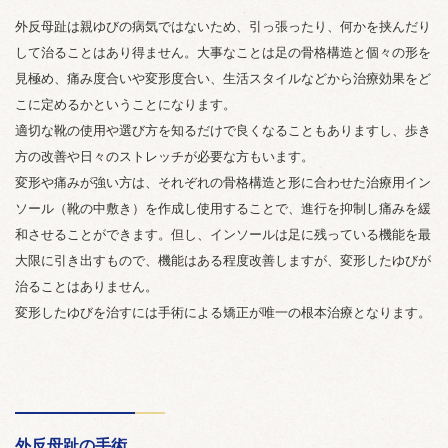
外反母趾は親ゆびの病気ではないため、引っ張ったり、何かを挟んだり
して治ることはあり得ません。大事なことは足の骨格構造と個々の形を
見極め、痛み度合いや変形度合い、生活スタイルなどから治療効果をど
こに定めるかということになります。
適切な靴の使用や選び方を知るだけで良くなることもありますし、歩き
方の改善や日々のストレッチが必要な方もいます。
変形や痛みが強い方は、それぞれの骨格構造と形に合わせた治療用イン
ソール（靴の中敷き）を作成し使用することで、進行を抑制し痛みを緩
和させることができます。但し、インソールは足に残っている機能を最
大限に引き出すもので、機能はある程度改善しますが、変形したゆびが
治ることはありません。
変形したゆびを治すには手術による矯正が唯一の根本治療となります。
外反母趾の手術