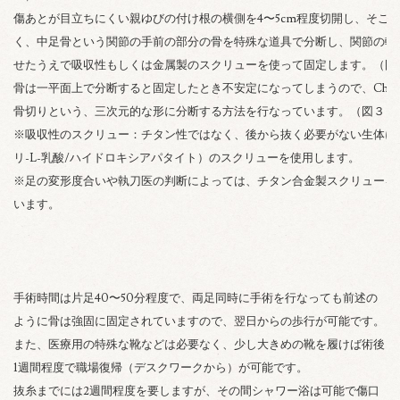
傷あとが目立ちにくい親ゆびの付け根の横側を4〜5cm程度切開し、そこ
く、中足骨という関節の手前の部分の骨を特殊な道具で分断し、関節の軸
せたうえで吸収性もしくは金属製のスクリューを使って固定します。（図
骨は一平面上で分断すると固定したとき不安定になってしまうので、Chev
骨切りという、三次元的な形に分断する方法を行なっています。（図３）
※吸収性のスクリュー：チタン性ではなく、後から抜く必要がない生体に
リ-L-乳酸/ハイドロキシアパタイト）のスクリューを使用します。
※足の変形度合いや執刀医の判断によっては、チタン合金製スクリューを
います。
手術時間は片足40〜50分程度で、両足同時に手術を行なっても前述の
ように骨は強固に固定されていますので、翌日からの歩行が可能です。
また、医療用の特殊な靴などは必要なく、少し大きめの靴を履けば術後
1週間程度で職場復帰（デスクワークから）が可能です。
抜糸までには2週間程度を要しますが、その間シャワー浴は可能で傷口