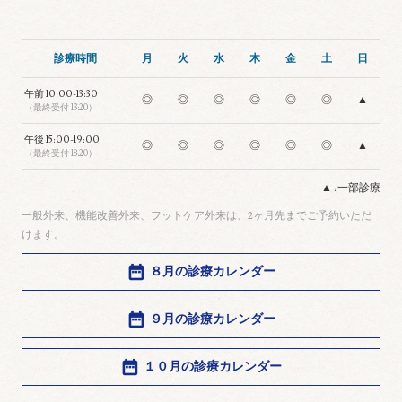
診療時間
月
火
水
木
金
土
日
午前
10:00-13:30
◎
◎
◎
◎
◎
◎
▲
（最終受付 13:20）
午後
15:00-19:00
◎
◎
◎
◎
◎
◎
▲
（最終受付 18:20）
▲ : 一部診療
一般外来、機能改善外来、フットケア外来は、2ヶ月先までご予約いただ
けます。
８月の診療カレンダー
９月の診療カレンダー
１０月の診療カレンダー