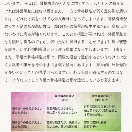
いいます。 例えば、骨格構造がどんなに弱くても、もともとの形が良
ければ外反母趾にはなり得ません。一方で骨格構造が弱く足の形が悪い
方は、どれだけ気をつけても外反母趾になってしまいます。骨格構造が
強くても足の形が悪い方は、親ゆびへの荷重が集中するため、変形は少
ないわりに痛みが強くなります。このとき構造が弱ければ、外反母趾と
なり脱臼し得るのですが、強いために脱臼することができずに痛い状態
が続き、いずれ強剛母趾という違う病気になってしまいます。（表３）
また、手足の骨格構造と形は、両親の混合で遺伝するというわけではな
く近親者の誰かをそのまま引き継ぐ傾向にあります。家系的に外反母趾
が多いということが見受けられますが、外反母趾が遺伝するのではな
く、そうなってしまう足の骨格構造と形が遺伝していると言えます。