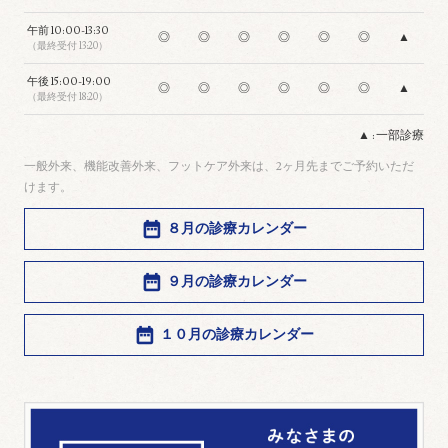
午前
10:00-13:30
◎
◎
◎
◎
◎
◎
▲
（最終受付 13:20）
午後
15:00-19:00
◎
◎
◎
◎
◎
◎
▲
（最終受付 18:20）
▲ : 一部診療
一般外来、機能改善外来、フットケア外来は、2ヶ月先までご予約いただ
けます。
８月の診療カレンダー
９月の診療カレンダー
１０月の診療カレンダー