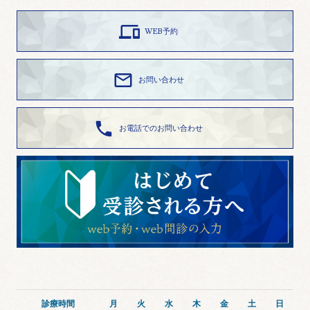

WEB予約

お問い合わせ

お電話でのお問い合わせ
診療時間
月
火
水
木
金
土
日