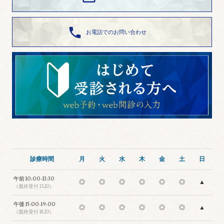

お電話でのお問い合わせ
診療時間
月
火
水
木
金
土
日
午前
10:00-13:30
◎
◎
◎
◎
◎
◎
▲
（最終受付 13:20）
午後
15:00-19:00
◎
◎
◎
◎
◎
◎
▲
（最終受付 18:20）