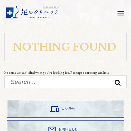

NOTHING FOUND
It seems we can’t find what you’re looking for. Perhaps searching can help.
Search
for:
Sear

WEB予約

お問い合わせ