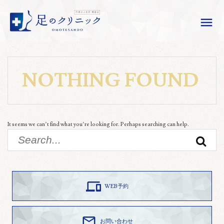

NOTHING FOUND
It seems we can’t find what you’re looking for. Perhaps searching can help.
Search
for:
Sear

WEB予約

お問い合わせ