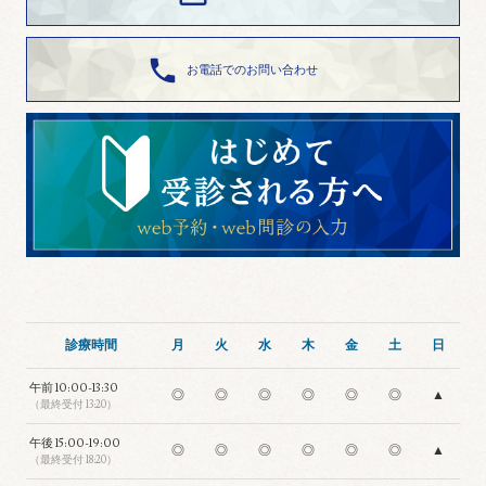

お電話でのお問い合わせ
診療時間
月
火
水
木
金
土
日
午前
10:00-13:30
◎
◎
◎
◎
◎
◎
▲
（最終受付 13:20）
午後
15:00-19:00
◎
◎
◎
◎
◎
◎
▲
（最終受付 18:20）