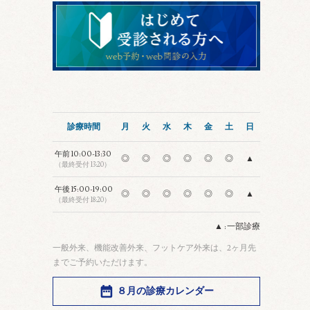
診療時間
月
火
水
木
金
土
日
午前
10:00-13:30
◎
◎
◎
◎
◎
◎
▲
（最終受付 13:20）
午後
15:00-19:00
◎
◎
◎
◎
◎
◎
▲
（最終受付 18:20）
▲ : 一部診療
一般外来、機能改善外来、フットケア外来は、2ヶ月先
までご予約いただけます。
８月の診療カレンダー