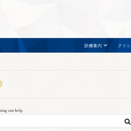
chevron_right
診療案内
クリニ
D
hing can help.
S