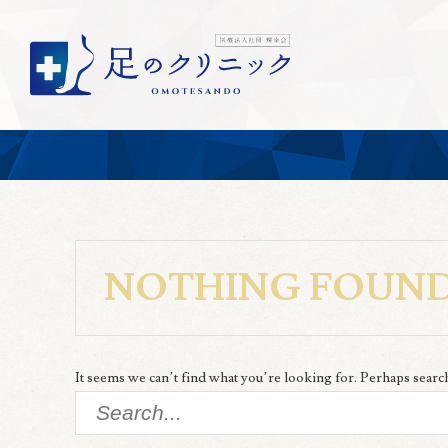
NOTHING FOUN
It seems we can’t find what you’re looking for. Perhaps searc
Search
for: