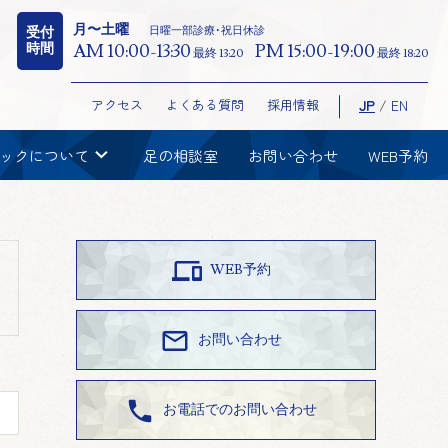
月〜土曜
日曜一部診療･祝日休診
受付
時間
AM 10:00-13:30
PM 15:00-19:00
最終 13:20
最終 18:20
アクセス
よくある質問
採用情報
JP
/
EN
chevron_right
ックについて
足の相談室
お問い合わせ
WEB予約

WEB予約

お問い合わせ

お電話でのお問い合わせ
earch