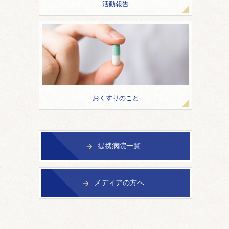
活動報告
おくすりのこと
提携病院一覧

メディアの方へ
