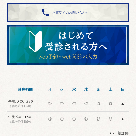

お電話でのお問い合わせ
診療時間
月
火
水
木
金
土
日
午前
10:00-13:30
◎
◎
◎
◎
◎
◎
▲
（最終受付 13:20）
午後
15:00-19:00
◎
◎
◎
◎
◎
◎
▲
（最終受付 18:20）
▲ : 一部診療