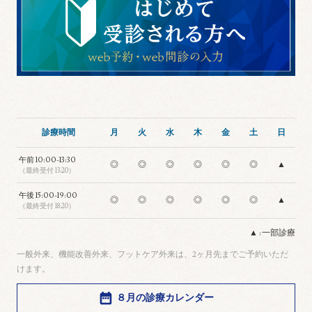
診療時間
月
火
水
木
金
土
日
午前
10:00-13:30
◎
◎
◎
◎
◎
◎
▲
（最終受付 13:20）
午後
15:00-19:00
◎
◎
◎
◎
◎
◎
▲
（最終受付 18:20）
▲ : 一部診療
一般外来、機能改善外来、フットケア外来は、2ヶ月先までご予約いただ
けます。
８月の診療カレンダー