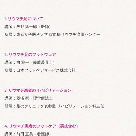
1. リウマチ足について
講師：矢野 紘一郎（医師）
所属：東京女子医科大学 膠原病リウマチ痛風センター
2. リウマチ足のフットウェア
講師：向 将平（義肢装具士）
所属：日本フットケアサービス株式会社
3. リウマチ患者のリハビリテーション
講師：菱沼 寮（理学療法士）
所属：足のクリニック表参道 リハビリテーション科主任
4. リウマチ患者のフットケア（実技含む）
講師：前田 直美（看護師）