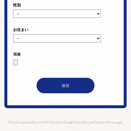
性別
お住まい
This site is protected by reCAPTCHA and the Google
Privacy Policy
and
Terms of Service
apply.