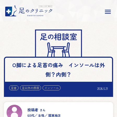

O脚による足首の痛み インソールは外
側？内側？
足首
足以外の原因
インソール
2026.5.21
投稿者
さん
60代
女性
関東地方