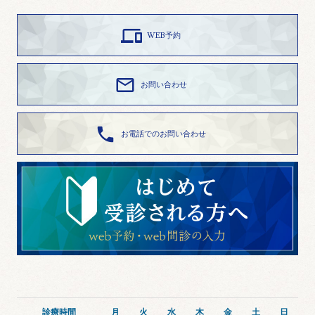

WEB予約

お問い合わせ

お電話でのお問い合わせ
診療時間
月
火
水
木
金
土
日