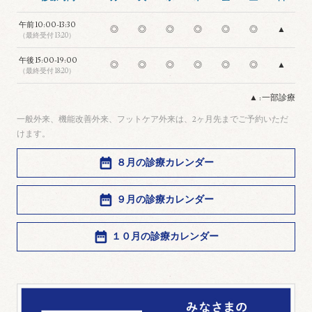
午前
10:00-13:30
◎
◎
◎
◎
◎
◎
▲
（最終受付 13:20）
午後
15:00-19:00
◎
◎
◎
◎
◎
◎
▲
（最終受付 18:20）
▲ : 一部診療
一般外来、機能改善外来、フットケア外来は、2ヶ月先までご予約いただ
けます。
８月の診療カレンダー
９月の診療カレンダー
１０月の診療カレンダー