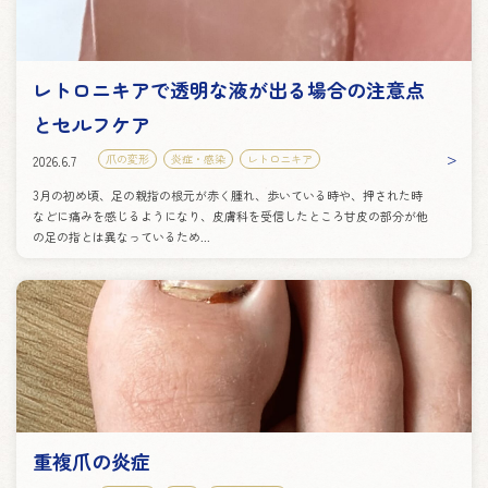
レトロニキアで透明な液が出る場合の注意点
とセルフケア
爪の変形
炎症・感染
レトロニキア
2026.6.7
3月の初め頃、足の親指の根元が赤く腫れ、歩いている時や、押された時
などに痛みを感じるようになり、皮膚科を受信したところ甘皮の部分が他
の足の指とは異なっているため...
重複爪の炎症