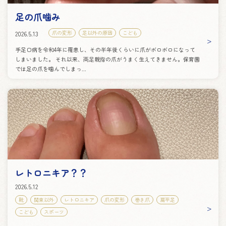
足の爪噛み
爪の変形
足以外の原因
こども
2026.5.13
手足口病を令和4年に罹患し、その半年後くらいに爪がボロボロになって
しまいました。 それ以来、両足親指の爪がうまく生えてきません。保育園
では足の爪を噛んでしまっ...
レトロニキア？？
2026.5.12
靴
関東以外
レトロニキア
爪の変形
巻き爪
扁平足
こども
スポーツ