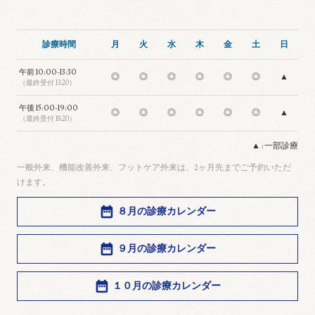
診療時間
月
火
水
木
金
土
日
午前
10:00-13:30
◎
◎
◎
◎
◎
◎
▲
（最終受付 13:20）
午後
15:00-19:00
◎
◎
◎
◎
◎
◎
▲
（最終受付 18:20）
▲ : 一部診療
一般外来、機能改善外来、フットケア外来は、2ヶ月先までご予約いただ
けます。
８月の診療カレンダー
９月の診療カレンダー
１０月の診療カレンダー