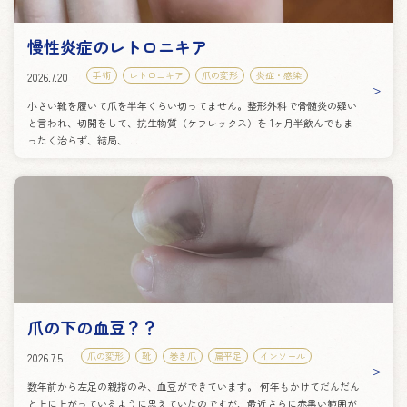
慢性炎症のレトロニキア
手術
レトロニキア
爪の変形
炎症・感染
2026.7.20
小さい靴を履いて爪を半年くらい切ってません。整形外科で骨髄炎の疑い
と言われ、切開をして、抗生物質（ケフレックス）を 1ヶ月半飲んでもま
ったく治らず、結局、 ...
爪の下の血豆？？
爪の変形
靴
巻き爪
扁平足
インソール
2026.7.5
数年前から左足の親指のみ、血豆ができています。 何年もかけてだんだん
と上に上がっているように思えていたのですが、最近さらに赤黒い範囲が