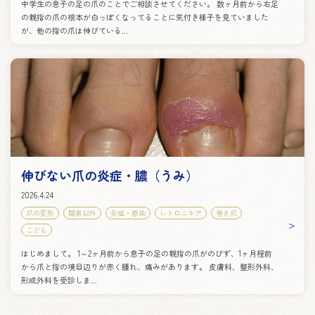
中学生の息子の足の爪のことでご相談させてください。 数ヶ月前から右足
の親指の爪の根本が白っぽくなってることに気付き様子を見ていました
が、他の指の爪は伸びている...
伸びない爪の炎症・膿（うみ）
2026.4.24
爪の変形
関東以外
炎症・感染
レトロニキア
巻き爪
こども
はじめまして。 1～2ヶ月前から息子の足の親指の爪がのびず、1ヶ月程前
から爪と指の境目辺りが赤く腫れ、痛みがあります。 皮膚科、整形外科、
形成外科を受診しま...