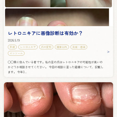
レトロニキアに画像診断は有効か？
2026.5.19
手術
レトロニキア
爪の変形
関東以外
炎症・感染
インソール
◯◯県に住んでいる者です。私の足の爪はレトロニキアの可能性が高いの
かどうか相談させてください。 今回の相談に至った経緯について、記載し
ます。 今年3...