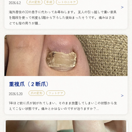
爪の変形
手術
レトロニキア
2026.6.2
海外居住の32の息子に代わってお尋ねします。 友人の引っ越しで重い家具
を階段を使って何度も5階から下ろした後始まったそうです。 痛みはさほ
どでも指の周りが腫...
重複爪（２断爪）
爪の変形
フットケア
2026.5.20
1年ほど前に爪が剥がれてしまい、そのまま放置してしまいこの状態から生
えてこない状態です。痛みとかはないのですが治りますか？...