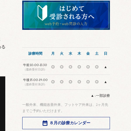
ま
わる
診療時間
月
火
水
木
金
土
日
午前
10:00-13:30
◎
◎
◎
◎
◎
◎
▲
（最終受付 13:20）
午後
15:00-19:00
◎
◎
◎
◎
◎
◎
▲
（最終受付 18:20）
▲ : 一部診療
一般外来、機能改善外来、フットケア外来は、2ヶ月先
までご予約いただけます。
８月の診療カレンダー