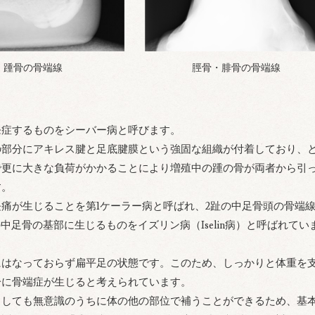
踵骨の骨端線
脛骨・腓骨の骨端線
発症するものをシーバー病と呼びます。
の部分にアキレス腱と足底腱膜という強固な組織が付着しており、
で更に大きな負荷がかかることにより増殖中の踵の骨が両者から引
す。
痛が生じることを第1ケーラー病と呼ばれ、2趾の中足骨頭の骨端
足骨の基部に生じるものをイズリン病（Iselin病）と呼ばれてい
にはなっておらず扁平足の状態です。このため、しっかりと体重を
分に骨端症が生じると考えられています。
としても無意識のうちに体の他の部位で補うことができるため、基