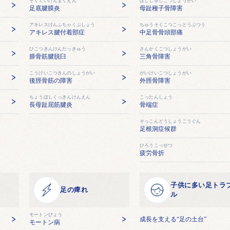
そくていけんまくえん
ぼししゅしこつしょうがい
足底腱膜炎
母趾種子骨障害
アキレスけんふちゃくぶしょう
ちゅうそくこつこっとうぶつう
アキレス腱付着部症
中足骨骨頭部痛
ひこつきんけんだっきゅう
さんかくこつしょうがい
腓骨筋腱脱臼
三角骨障害
こうけいこつきんのしょうがい
がいけいこつしょうがい
後脛骨筋の障害
外脛骨障害
ちょうぼしくっきんけんえん
こったんしょう
長母趾屈筋腱炎
骨端症
そっこんどうしょうこうぐん
足根洞症候群
ひろうこっせつ
疲労骨折
子供に多い足トラ
足の痺れ
ル
モートンびょう
成長を支える“足の土台”
モートン病