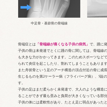
中足骨・基節骨の骨端線
骨端症とは
「骨端線が痛くなる子供の病気」
で、踵に
子供の骨は未発達でとくに踵の骨に関しては、骨端線
も大きな力がかかってきます。このためスポーツなど
られて炎症を起こしたり、割れてしまうこともありま
また舟状骨という足のアーチ構造の頂点付近の骨に成長
生じるものを第2ケーラー病（フライバーグ病）、5趾の中
す。
子供の足はまだ柔らかく未発達で、大人のような構造
ることができず最も歪みと負荷が大きくなっている部
子供の体には柔軟性があり、たとえ足に弱点があった