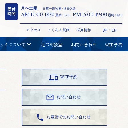
月〜土曜
日曜一部診療･祝日休診
受付
時間
AM 10:00-13:30
PM 15:00-19:00
最終 13:20
最終 18:20
アクセス
よくある質問
採用情報
JP
/
EN
chevron_right
ックについて
足の相談室
お問い合わせ
WEB予約

WEB予約

お問い合わせ

お電話でのお問い合わせ