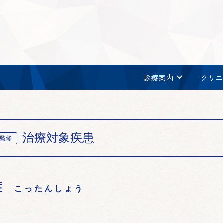
chevron_right
診療案内
クリニ
治療対象疾患
監修
症
こったんしょう