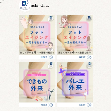
るこ
ashi_clinic