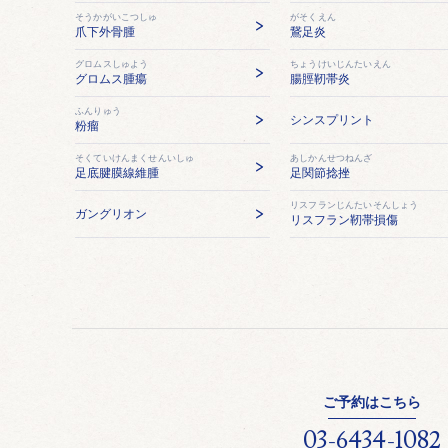
そうかがいこつしゅ
がそくえん
爪下外骨腫
鵞足炎
グロムスしゅよう
ちょうけいじんたいえん
グロムス腫瘍
腸脛靭帯炎
ふんりゅう
シンスプリント
粉瘤
そくていけんまくせんいしゅ
あしかんせつねんざ
足底腱膜線維腫
足関節捻挫
リスフランじんたいそんしょう
ガングリオン
リスフラン靭帯損傷
ご予約はこちら
03-6434-1082