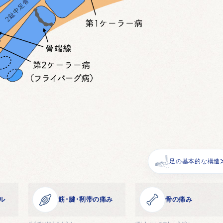
足の基本的な構造
ル
筋･腱･靭帯の痛み
骨の痛み