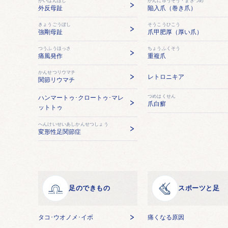
がいはんぼし
かんにゅうそう・まきづめ
外反母趾
陥入爪（巻き爪）
きょうごうぼし
そうこうひこう
強剛母趾
爪甲肥厚（厚い爪）
つうふうほっさ
ちょうふくそう
痛風発作
重複爪
かんせつリウマチ
レトロニキア
関節リウマチ
つめはくせん
ハンマートゥ･クロートゥ･マレ
爪白癬
ットトゥ
へんけいせいあしかんせつしょう
変形性足関節症
足のできもの
スポーツと足
タコ･ウオノメ･イボ
痛くなる原因