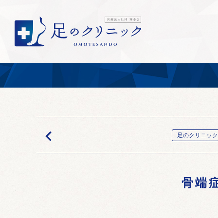

足のクリニック
骨端