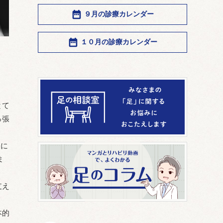
９月の診療カレンダー
１０月の診療カレンダー
とて
っ張
線に
ま
支え
本的