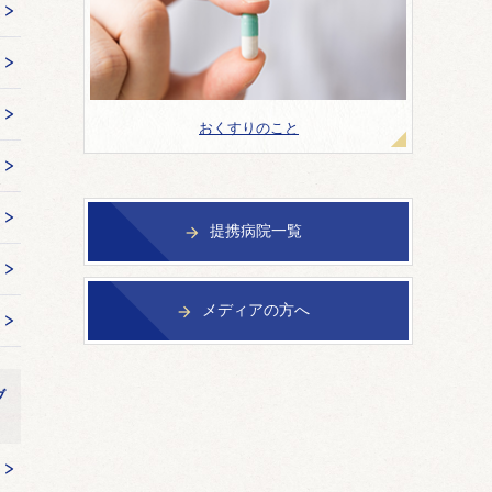
おくすりのこと
提携病院一覧

メディアの方へ

ブ