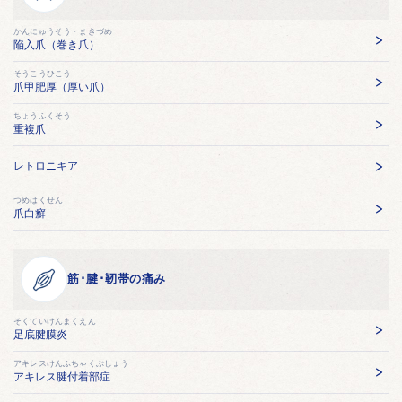
かんにゅうそう・まきづめ
陥入爪（巻き爪）
そうこうひこう
爪甲肥厚（厚い爪）
ちょうふくそう
重複爪
レトロニキア
つめはくせん
爪白癬
筋･腱･靭帯の痛み
そくていけんまくえん
足底腱膜炎
アキレスけんふちゃくぶしょう
アキレス腱付着部症