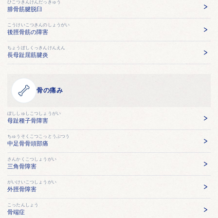
ひこつきんけんだっきゅう
腓骨筋腱脱臼
こうけいこつきんのしょうがい
後脛骨筋の障害
ちょうぼしくっきんけんえん
長母趾屈筋腱炎
骨の痛み
ぼししゅしこつしょうがい
母趾種子骨障害
ちゅうそくこつこっとうぶつう
中足骨骨頭部痛
さんかくこつしょうがい
三角骨障害
がいけいこつしょうがい
外脛骨障害
こったんしょう
骨端症