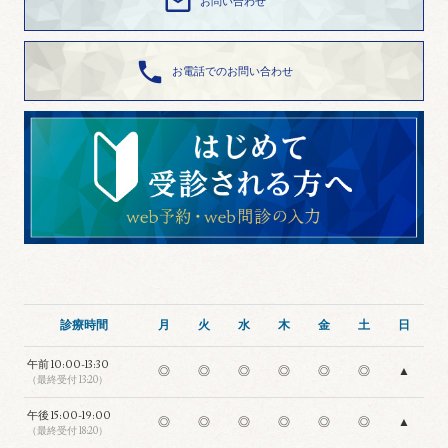

お問い合わせ

お電話でのお問い合わせ
診療時間
月
火
水
木
金
土
日
午前
10:00-13:30
◎
◎
◎
◎
◎
◎
▲
（最終受付 13:20）
午後
15:00-19:00
◎
◎
◎
◎
◎
◎
▲
（最終受付 18:20）