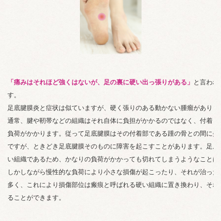
「痛みはそれほど強くはないが、足の裏に硬い出っ張りがある」
と言われ
す。
足底腱膜炎と症状は似ていますが、硬く張りのある動かない腫瘤がありま
通常、腱や靭帯などの組織はそれ自体に負担がかかるのではなく、付着し
負荷がかかります。従って足底腱膜はその付着部である踵の骨との間に炎
ですが、ときどき足底腱膜そのものに障害を起こすことがあります。足底
い組織であるため、かなりの負荷がかかっても切れてしまうようなことは
しかしながら慢性的な負荷により小さな損傷が起こったり、それが治った
多く、これにより損傷部位は瘢痕と呼ばれる硬い組織に置き換わり、それ
ることができます。