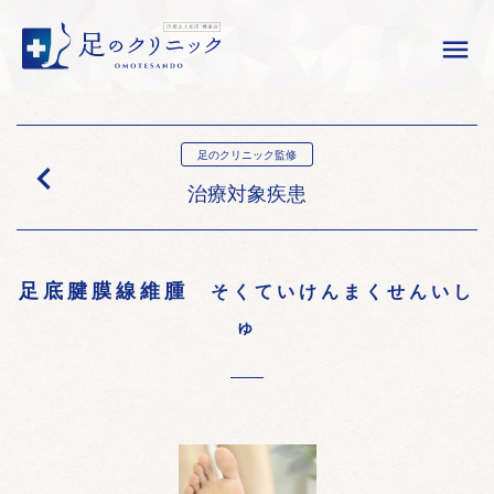

足のクリニック監修

治療対象疾患
足底腱膜線維腫
そくていけんまくせんいし
ゅ