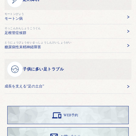
モートンびょう
モートン病
そっこんかんしょうこうぐん
足根管症候群
とうにょうびょうせいまっしょうしんけいしょうがい
糖尿病性末梢神経障害
子供に多い足トラブル
成長を支える“足の土台”

WEB予約