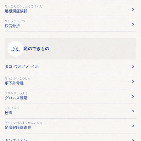
そっこんどうしょうこうぐん
足根洞症候群
ひろうこっせつ
疲労骨折
足のできもの
タコ･ウオノメ･イボ
そうかがいこつしゅ
爪下外骨腫
グロムスしゅよう
グロムス腫瘍
ふんりゅう
粉瘤
そくていけんまくせんいしゅ
足底腱膜線維腫
ガングリオン