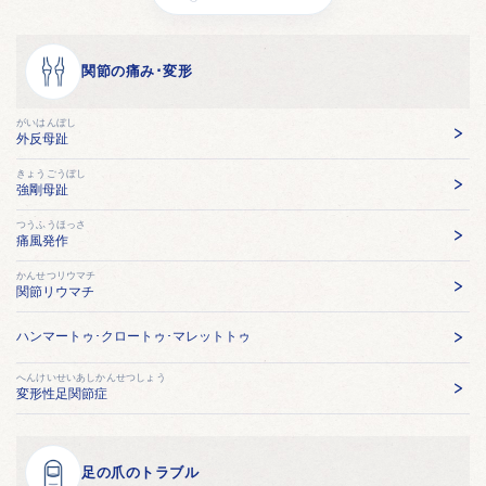
関節の痛み･変形
がいはんぼし
外反母趾
きょうごうぼし
強剛母趾
つうふうほっさ
痛風発作
かんせつリウマチ
関節リウマチ
ハンマートゥ･クロートゥ･マレットトゥ
へんけいせいあしかんせつしょう
変形性足関節症
足の爪のトラブル