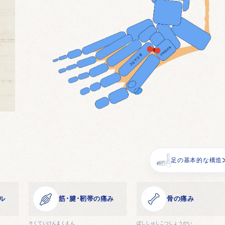
足の基本的な構造
ル
筋･腱･靭帯の痛み
骨の痛み
そくていけんまくえん
ぼししゅしこつしょうがい