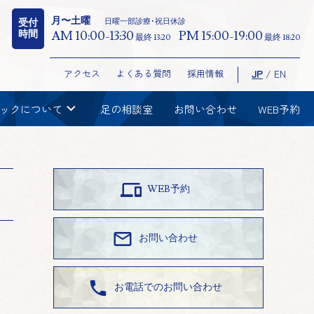
月〜土曜
日曜一部診療･祝日休診
受付
時間
AM 10:00-13:30
PM 15:00-19:00
最終 13:20
最終 18:20
アクセス
よくある質問
採用情報
JP
/
EN
chevron_right
ックについて
足の相談室
お問い合わせ
WEB予約

WEB予約

お問い合わせ

お電話でのお問い合わせ