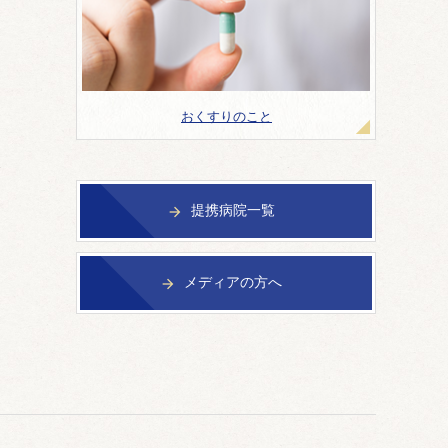
おくすりのこと
提携病院一覧

メディアの方へ
