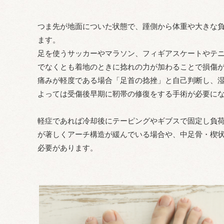
つま先が地面についた状態で、踵側から体重や大きな
ます。
足を使うサッカーやマラソン、フィギアスケートやテ
でなくとも着地のときに捻れの力が加わることで損傷
痛みが軽度である場合「足首の捻挫」と自己判断し、
よっては受傷後早期に靭帯の修復をする手術が必要に
軽症であれば冷却後にテーピングやギブスで固定し負
が著しくアーチ構造が緩んでいる場合や、中足骨・楔
必要があります。