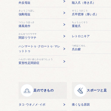
外反母趾
陥入爪（巻き爪）
きょうごうぼし
そうこうひこう
強剛母趾
爪甲肥厚（厚い爪）
つうふうほっさ
ちょうふくそう
痛風発作
重複爪
かんせつリウマチ
レトロニキア
関節リウマチ
つめはくせん
ハンマートゥ･クロートゥ･マレ
爪白癬
ットトゥ
へんけいせいあしかんせつしょう
変形性足関節症
足のできもの
スポーツと足
タコ･ウオノメ･イボ
痛くなる原因