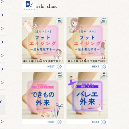
ashi_clinic
ブ