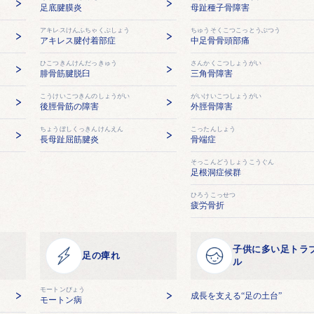
足底腱膜炎
母趾種子骨障害
アキレスけんふちゃくぶしょう
ちゅうそくこつこっとうぶつう
アキレス腱付着部症
中足骨骨頭部痛
ひこつきんけんだっきゅう
さんかくこつしょうがい
腓骨筋腱脱臼
三角骨障害
こうけいこつきんのしょうがい
がいけいこつしょうがい
後脛骨筋の障害
外脛骨障害
ちょうぼしくっきんけんえん
こったんしょう
長母趾屈筋腱炎
骨端症
そっこんどうしょうこうぐん
足根洞症候群
ひろうこっせつ
疲労骨折
子供に多い足トラ
足の痺れ
ル
モートンびょう
成長を支える“足の土台”
モートン病