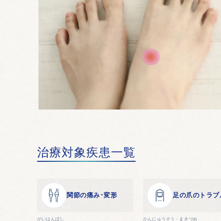
治療対象疾患一覧
関節の痛み･変形
足の爪のトラブ
がいはんぼし
かんにゅうそう・まきづめ