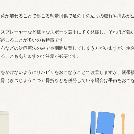
負荷が加わることで起こる靭帯損傷で足の甲の辺りの腫れや痛みが
ニスプレーヤーなど様々なスポーツ選手に多く発症し、それほど強
が起こることが多いのも特徴です。
湿布などの対症療法のみで長期間放置してしまう方がいますが、場
なることもありますので注意が必要です。
荷をかけないようにリハビリをおこなうことで改善しますが、靭帯
状骨（きつじょうこつ）骨折などを併発している場合は手術をおこ