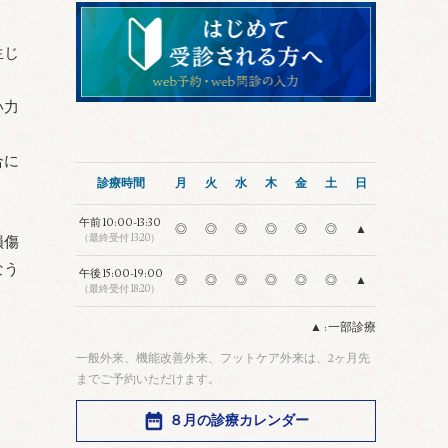
生じ
い力
合に
診療時間
月
火
水
木
金
土
日
午前
10:00-13:30
◎
◎
◎
◎
◎
◎
▲
（最終受付 13:20）
損傷
なう
午後
15:00-19:00
◎
◎
◎
◎
◎
◎
▲
（最終受付 18:20）
▲ : 一部診療
一般外来、機能改善外来、フットケア外来は、2ヶ月先
までご予約いただけます。
８月の診療カレンダー