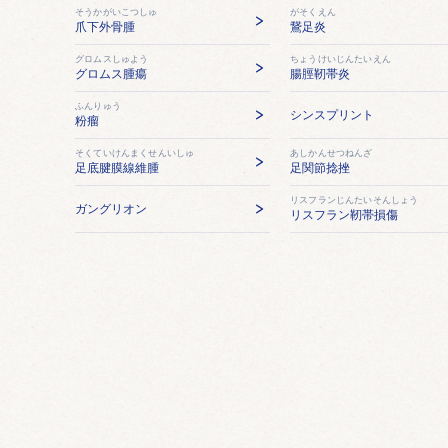
そうかがいこつしゅ
がそくえん
爪下外骨腫
鵞足炎
グロムスしゅよう
ちょうけいじんたいえん
グロムス腫瘍
腸脛靭帯炎
ふんりゅう
シンスプリント
粉瘤
そくていけんまくせんいしゅ
あしかんせつねんざ
足底腱膜線維腫
足関節捻挫
リスフランじんたいそんしょう
ガングリオン
リスフラン靭帯損傷